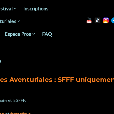
stival
Inscriptions
turiales
Espace Pros
FAQ
?
es Aventuriales : SFFF uniqueme
aire et la SFFF.
asy
et
fantastique
.