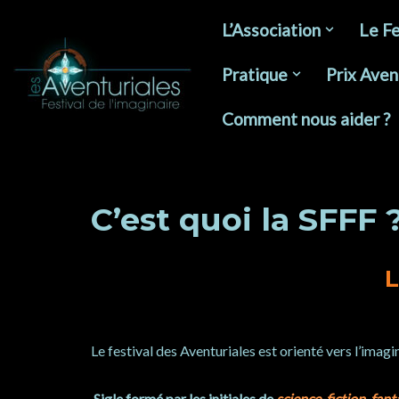
L’Association
Le Fe
Aller
au
Pratique
Prix Aven
contenu
Comment nous aider ?
C’est quoi la SFFF 
L
Le festival des Aventuriales est orienté vers l’imagin
Sigle formé par les initiales de
science-fiction
,
fant