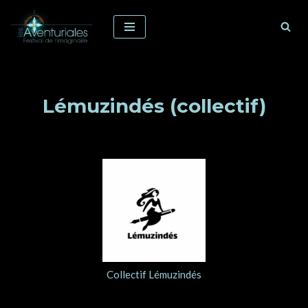
Aller
au
contenu
Lémuzindés (collectif)
Collectif Lémuzindés